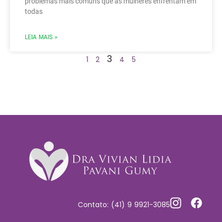
problemas mais comuns que as mulheres enfrentam em
todas
LEIA MAIS »
3
1
2
4
5
Contato: (41) 9 9921-3085