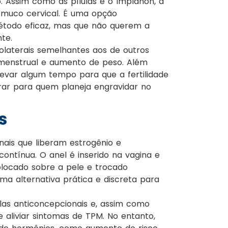
 Assim como as pílulas e o Implanon, a
o muco cervical. É uma opção
todo eficaz, mas que não querem a
te.
olaterais semelhantes aos de outros
menstrual e aumento de peso. Além
 levar algum tempo para que a fertilidade
rar para quem planeja engravidar no
s
nais que liberam estrogênio e
ontínua. O anel é inserido na vagina e
locado sobre a pele e trocado
 alternativa prática e discreta para
las anticoncepcionais e, assim como
e aliviar sintomas de TPM. No entanto,