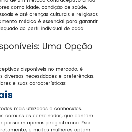
colha de um método contraceptivo ainda
ores como idade, condição de saúde,
oais e até crenças culturais e religiosas
hamento médico é essencial para garantir
equado ao perfil individual de cada
isponíveis: Uma Opção
ptivos disponíveis no mercado, é
 diversas necessidades e preferências.
res e suas características:
ais
odos mais utilizados e conhecidos.
 mais comuns as combinadas, que contêm
que possuem apenas progesterona. Esse
retamente, e muitas mulheres optam