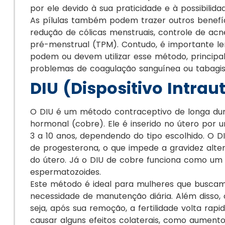
por ele devido à sua praticidade e à possibilida
As pílulas também podem trazer outros benef
redução de cólicas menstruais, controle de ac
pré-menstrual (TPM). Contudo, é importante l
podem ou devem utilizar esse método, principa
problemas de coagulação sanguínea ou tabagis
DIU (Dispositivo Intrau
O DIU é um método contraceptivo de longa du
hormonal (cobre). Ele é inserido no útero por 
3 a 10 anos, dependendo do tipo escolhido. O 
de progesterona, o que impede a gravidez alte
do útero. Já o DIU de cobre funciona como um 
espermatozoides.
Este método é ideal para mulheres que busca
necessidade de manutenção diária. Além disso, o
seja, após sua remoção, a fertilidade volta ra
causar alguns efeitos colaterais, como aument