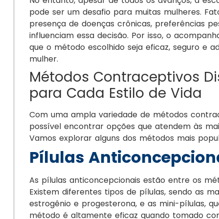
No entanto, apesar de todos os avanços, a es
pode ser um desafio para muitas mulheres. Fat
presença de doenças crônicas, preferências pess
influenciam essa decisão. Por isso, o acompan
que o método escolhido seja eficaz, seguro e ad
mulher.
Métodos Contraceptivos D
para Cada Estilo de Vida
Com uma ampla variedade de métodos contrace
possível encontrar opções que atendem às mais
Vamos explorar alguns dos métodos mais popula
Pílulas Anticoncepcion
As pílulas anticoncepcionais estão entre os mét
Existem diferentes tipos de pílulas, sendo as
estrogênio e progesterona, e as mini-pílulas, 
método é altamente eficaz quando tomado cor